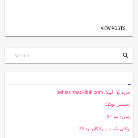
VIEW POSTS
Search
search
Search …
for
.
خرید بک لینک behtarinbacklink.com
لایسنس نود32
پسورد نود 32
اوکلی لایسنس رایگان نود 32