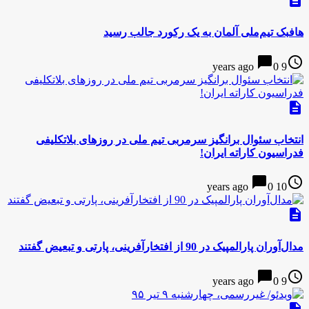
description
هافبک تیم‌ملی آلمان به یک رکورد جالب رسید
chat_bubble
access_time
0
9 years ago
description
انتخاب سئوال برانگیز سرمربی تیم ملی در روزهای بلاتکلیفی
فدراسیون کاراته ایران!
chat_bubble
access_time
0
10 years ago
description
مدال‌آوران پارالمپیک در 90 از افتخارآفرینی، پارتی و تبعیض گفتند
chat_bubble
access_time
0
9 years ago
description