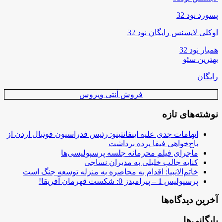
پسورد نود 32
اوکلی لایسنس رایگان نود 32
همیار نود 32
بهترین سئو
رایگان
فروش آنتی ویروس
نوشته‌های تازه
اتهامات جدی علیه اینفانتینو: رئیس فدراسیون فوتبال اردن از
باج‌خواهی فیفا پرده برداشت
ماجرای فیلم محرمانه جلسه پرسپولیسی‌ها
کنایه جالب خلیلی به مدیران نساجی
خاتم‌الانبیا: اقدام به محاصره به منزله توسعه جنگ است
پرسپولیس 1 – پیرامیدز 0: شکست قهرمان آفریقا!
آخرین دیدگاه‌ها
بایگانی‌ها