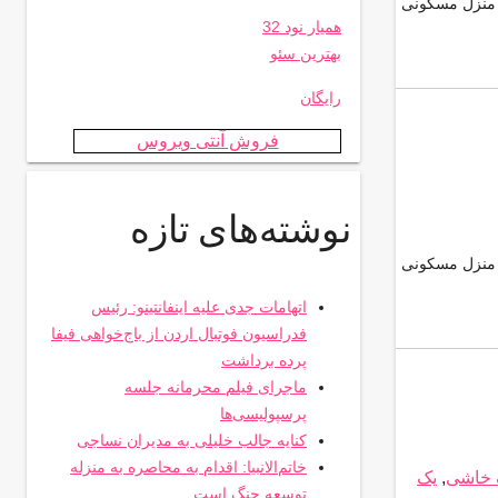
 منزل مسکونی
همیار نود 32
بهترین سئو
رایگان
فروش آنتی ویروس
نوشته‌های تازه
 منزل مسکونی
اتهامات جدی علیه اینفانتینو: رئیس
فدراسیون فوتبال اردن از باج‌خواهی فیفا
پرده برداشت
ماجرای فیلم محرمانه جلسه
پرسپولیسی‌ها
کنایه جالب خلیلی به مدیران نساجی
خاتم‌الانبیا: اقدام به محاصره به منزله
 خاشی
,
یک
توسعه جنگ است