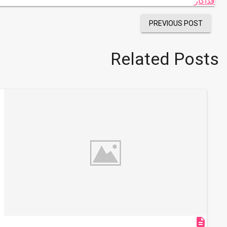
فداکار
PREVIOUS POST
Related Posts
description