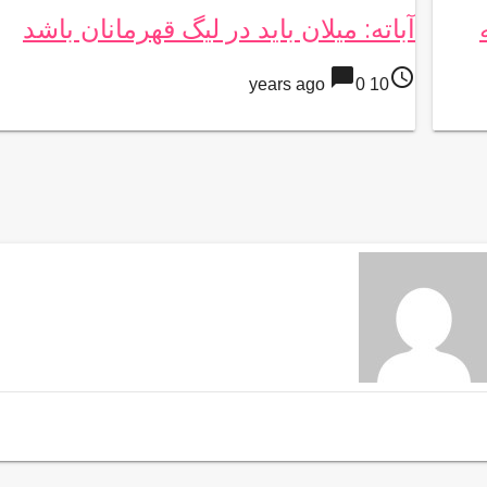
نه
آباته: میلان باید در لیگ قهرمانان باشد
chat_bubble
access_time
0
10 years ago