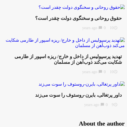
حقوق روحانی و سخنگوی دولت چقدر است؟
chat_bubble
0
10 years ago
access_time
تهدید پرسپولیس از داخل و خارج/ ریزه اسپور از طارمی
شکایت می‌کند ذوب‌آهن از مسلمان
chat_bubble
0
10 years ago
access_time
داور پرتغالی، بایرن-روستوف را سوت می‌زند
chat_bubble
0
9 years ago
access_time
About the author