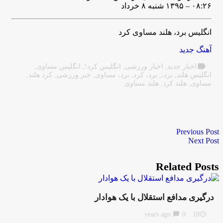
۰۸:۲۶ – ۱۳۹۵ شنبه ۸ خرداد
انگلیس برد، هلند مساوی کرد
آهنگ جدید
label
اخبار جدید
,
اخبار ورزشی
,
انگلیس کرد!
,
انگلیس مساوی
,
انگلیس هلند
,
برد،
,
برد، کرد
,
برد، مساوی
,
خبر ورزشی
,
کرد هلند
,
مساوی
,
هلند کرد
,
هلند مساوی
Previous Post
Next Post
Related Posts
درگیری مدافع استقلال با یک هوادار
chat_bubble
0
10 years ago
access_time