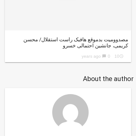
مصدوومیت بدموقع هافبک راست استقلال/ محسن
کریمی، جانشین احتمالی خسرو
0
10 years ago
chat_bubble
access_time
About the author