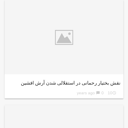
نقش بختیار رحمانی در استقلالی شدن آرش افشین
0
10 years ago
chat_bubble
access_time