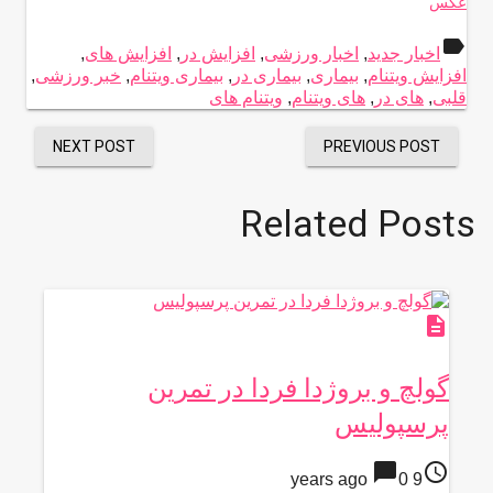
عکس
label
اخبار جدید
,
اخبار ورزشی
,
افزایش در
,
افزایش های
,
افزایش ویتنام
,
بیماری
,
بیماری در
,
بیماری ویتنام
,
خبر ورزشی
,
قلبی
,
های در
,
های ویتنام
,
ویتنام های
NEXT POST
PREVIOUS POST
Related Posts
description
گولچ و بروژدا فردا در تمرین
پرسپولیس
chat_bubble
access_time
0
9 years ago