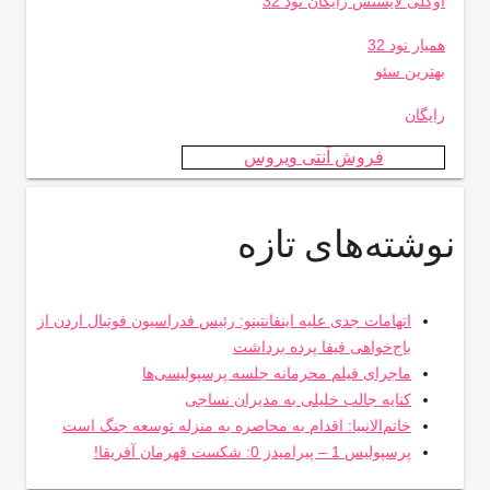
اوکلی لایسنس رایگان نود 32
همیار نود 32
بهترین سئو
رایگان
فروش آنتی ویروس
نوشته‌های تازه
اتهامات جدی علیه اینفانتینو: رئیس فدراسیون فوتبال اردن از
باج‌خواهی فیفا پرده برداشت
ماجرای فیلم محرمانه جلسه پرسپولیسی‌ها
کنایه جالب خلیلی به مدیران نساجی
خاتم‌الانبیا: اقدام به محاصره به منزله توسعه جنگ است
پرسپولیس 1 – پیرامیدز 0: شکست قهرمان آفریقا!