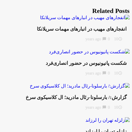
Related Posts
انفجارهای مهیب در انبارهای مهمات سریلانکا
chat_bubble
0
10 years ago
access_time
شکست پانیونیوس در حضور انصاری‌فرد
chat_bubble
0
10 years ago
access_time
گزارش:/ بارسلونا-رئال مادرید؛ ال کلاسیکوی سرخ
chat_bubble
0
10 years ago
access_time
زلزله تهران را لرزاند