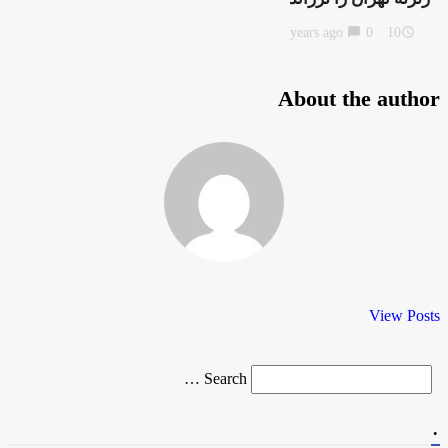
chat_bubble
0
10 years ago
access_time
About the author
View Posts
Search
Search …
for
.