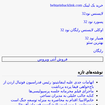
خرید بک لینک behtarinbacklink.com
لایسنس نود32
پسورد نود 32
اوکلی لایسنس رایگان نود 32
همیار نود 32
بهترین سئو
رایگان
فروش آنتی ویروس
نوشته‌های تازه
اتهامات جدی علیه اینفانتینو: رئیس فدراسیون فوتبال اردن از
باج‌خواهی فیفا پرده برداشت
ماجرای فیلم محرمانه جلسه پرسپولیسی‌ها
کنایه جالب خلیلی به مدیران نساجی
خاتم‌الانبیا: اقدام به محاصره به منزله توسعه جنگ است
پرسپولیس 1 – پیرامیدز 0: شکست قهرمان آفریقا!