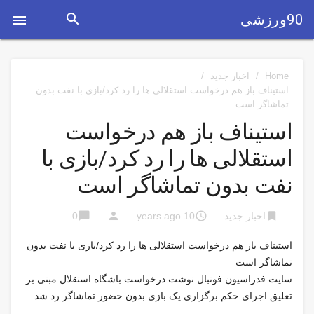
search
90ورزشی

Home
/
اخبار جدید
/
استیناف باز هم درخواست استقلالی ها را رد کرد/بازی با نفت بدون
تماشاگر است
استیناف باز هم درخواست
استقلالی ها را رد کرد/بازی با
نفت بدون تماشاگر است
chat_bubble
person
access_time
bookmark
اخبار جدید
10 years ago
0
استیناف باز هم درخواست استقلالی ها را رد کرد/بازی با نفت بدون
تماشاگر است
سایت فدراسیون فوتبال نوشت:درخواست باشگاه استقلال مبنی بر
تعلیق اجرای حکم برگزاری یک بازی بدون حضور تماشاگر رد شد.