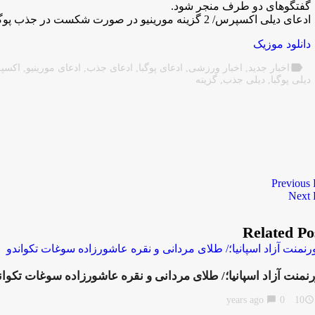
گفتگوهای دو طرف منجر شود.
ادعای دیلی اکسپرس/ 2 گزینه مورینیو در صورت شکست در جذب پوگبا
دانلود موزیک
label
اخبار جدید
,
اخبار ورزشی
,
ادعای پوگبا
,
ادعای جذب
,
ادعای مورینیو
,
اکسپر
دیلی پوگبا
,
دیلی جذب
,
گزینه
Previous 
Next 
Related Po
رنمنت آزاد اسپانیا؛/ طلای مردانی و نقره عاشورزاده سوغات تکوان
chat_bubble
0
10 years ago
access_time