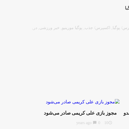
س/ پوگبا
,
اکسپرس/ جذب
,
پوگبا مورینیو
,
خبر ورزشی
,
در
,
دو
مجوز بازی علی کریمی صادر می‌شود
chat_bubble
0
10 years ago
access_time