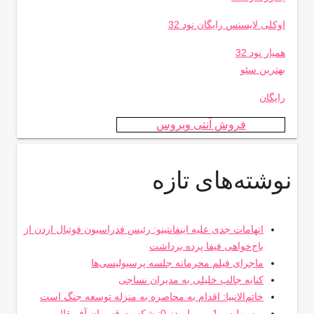
اوکلی لایسنس رایگان نود 32
همیار نود 32
بهترین سئو
رایگان
فروش آنتی ویروس
نوشته‌های تازه
اتهامات جدی علیه اینفانتینو: رئیس فدراسیون فوتبال اردن از
باج‌خواهی فیفا پرده برداشت
ماجرای فیلم محرمانه جلسه پرسپولیسی‌ها
کنایه جالب خلیلی به مدیران نساجی
خاتم‌الانبیا: اقدام به محاصره به منزله توسعه جنگ است
پرسپولیس 1 – پیرامیدز 0: شکست قهرمان آفریقا!