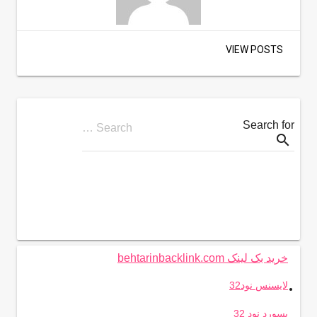
VIEW POSTS
Search for
Search …
search
خرید بک لینک behtarinbacklink.com
.
لایسنس نود32
پسورد نود 32