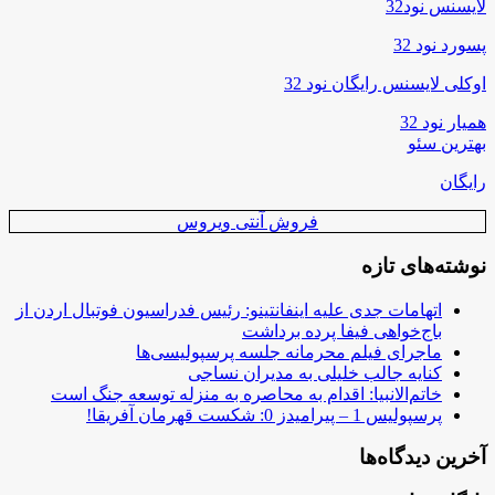
لایسنس نود32
پسورد نود 32
اوکلی لایسنس رایگان نود 32
همیار نود 32
بهترین سئو
رایگان
فروش آنتی ویروس
نوشته‌های تازه
اتهامات جدی علیه اینفانتینو: رئیس فدراسیون فوتبال اردن از
باج‌خواهی فیفا پرده برداشت
ماجرای فیلم محرمانه جلسه پرسپولیسی‌ها
کنایه جالب خلیلی به مدیران نساجی
خاتم‌الانبیا: اقدام به محاصره به منزله توسعه جنگ است
پرسپولیس 1 – پیرامیدز 0: شکست قهرمان آفریقا!
آخرین دیدگاه‌ها