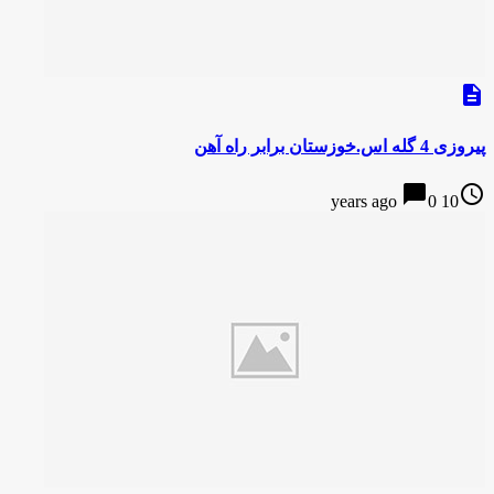
description
پیروزی 4 گله اس.خوزستان برابر راه آهن
chat_bubble
access_time
0
10 years ago