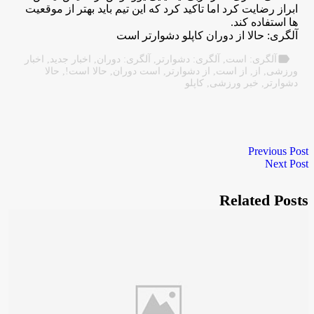
ابراز رضایت کرد اما تاکید کرد که این تیم باید بهتر از موقعیت
ها استفاده کند.
آلگری: حالا از دوران کاپلو دشوارتر است
label
آلگری: است
,
آلگری: دشوارتر
,
آلگری: دوران
,
اخبار جدید
,
اخبار
ورزشی
,
از
,
از است
,
از دشوارتر
,
است دوران
,
حالا است!
,
حالا
دشوارتر
,
خبر ورزشی
,
کاپلو
Previous Post
Next Post
Related Posts