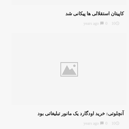
کاپیتان استقلالی ها پیکانی شد
chat_bubble
0
10 years ago
access_time
آنچلوتی: خرید اودگارد یک مانور تبلیغاتی بود
chat_bubble
0
10 years ago
access_time