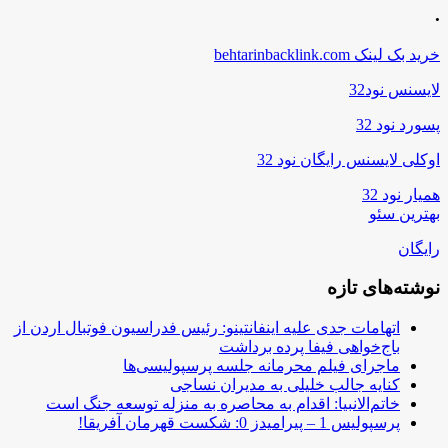
.
خرید بک لینک behtarinbacklink.com
لایسنس نود32
پسورد نود 32
اوکلی لایسنس رایگان نود 32
همیار نود 32
بهترین سئو
رایگان
نوشته‌های تازه
اتهامات جدی علیه اینفانتینو: رئیس فدراسیون فوتبال اردن از
باج‌خواهی فیفا پرده برداشت
ماجرای فیلم محرمانه جلسه پرسپولیسی‌ها
کنایه جالب خلیلی به مدیران نساجی
خاتم‌الانبیا: اقدام به محاصره به منزله توسعه جنگ است
پرسپولیس 1 – پیرامیدز 0: شکست قهرمان آفریقا!